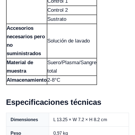
Control 1
Control 2
Sustrato
Accesorios
necesarios pero
Solución de lavado
no
suministrados
Material de
Suero/Plasma/Sangre
muestra
total
Almacenamiento
2-8°C
Especificaciones técnicas
Dimensiones
L 13.25 × W 7.2 × H 8.2 cm
Peso
0.97 kg