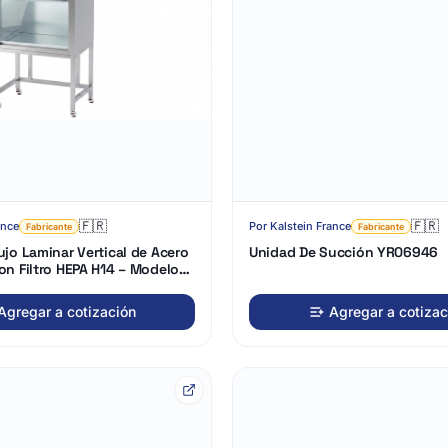
Cargando
3D…
🇫🇷
🇫🇷
ance
Por
Kalstein France
Fabricante
Fabricante
ujo Laminar Vertical de Acero
Unidad De Succión YR06946
on Filtro HEPA H14 – Modelo
Agregar a cotización
Agregar a cotizac
Cargando
3D…