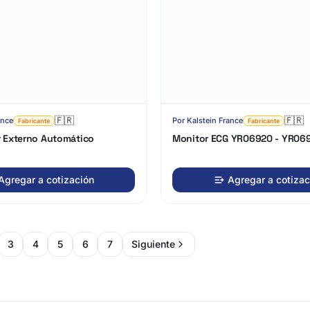
🇫🇷
🇫🇷
ance
Por
Kalstein France
Fabricante
Fabricante
r Externo Automático
Monitor ECG YR06920 - YR06
Agregar a cotización
Agregar a cotizac
3
4
5
6
7
Siguiente