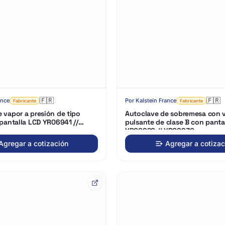
🇫🇷
🇫🇷
ance
Por
Kalstein France
Fabricante
Fabricante
 vapor a presión de tipo
Autoclave de sobremesa con 
 pantalla LCD YR06941 //
pulsante de clase B con panta
YR06926 // YR06930
Agregar a cotización
Agregar a cotizac
Cargando
3D…