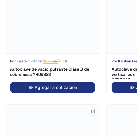
🇫🇷
Por
Kalstein France
Por
Kalstein Fr
Fabricante
Autoclave de vacío pulsante Clase B de
Autoclave de
sobremesa YR06828
vertical con
YR06944
Agregar a cotización
Cargando
Cargando
3D…
3D…