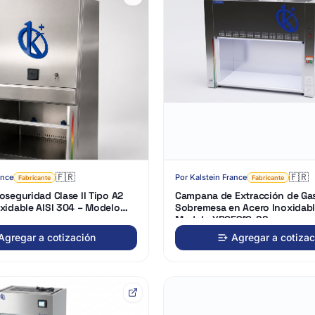
🇫🇷
🇫🇷
ance
Por
Kalstein France
Fabricante
Fabricante
oseguridad Clase II Tipo A2
Campana de Extracción de Ga
xidable AISI 304 – Modelo
Sobremesa en Acero Inoxidabl
S
Modelo YR05810-SS
Agregar a cotización
Agregar a cotizac