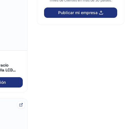
miles de clientes en más de 30 países.
Publicar mi empresa
vacío
lla LCD
ión