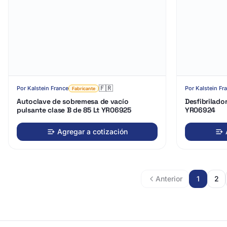
🇫🇷
Por
Kalstein France
Por
Kalstein Fr
Fabricante
Autoclave de sobremesa de vacío
Desfibrilado
pulsante clase B de 85 Lt YR06925
YR06924
Agregar a cotización
Anterior
1
2