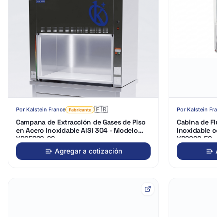
🇫🇷
Por
Kalstein France
Por
Kalstein Fr
Fabricante
Campana de Extracción de Gases de Piso
Cabina de Fl
en Acero Inoxidable AISI 304 - Modelo
Inoxidable c
YR05820-SS
YR2026-56
Agregar a cotización
Cargando
Cargando
3D…
3D…