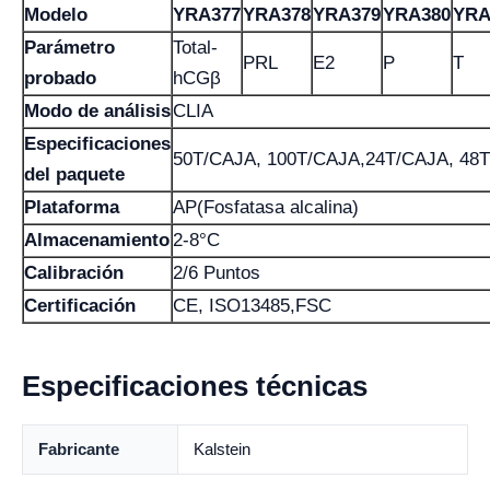
Modelo
YRA377
YRA378
YRA379
YRA380
YRA
Parámetro
Total-
PRL
E2
P
T
probado
hCGβ
Modo de análisis
CLIA
Especificaciones
50T/CAJA, 100T/CAJA,24T/CAJA, 48
del paquete
Plataforma
AP(Fosfatasa alcalina)
Almacenamiento
2-8°C
Calibración
2/6 Puntos
Certificación
CE, ISO13485,FSC
Especificaciones técnicas
Fabricante
Kalstein