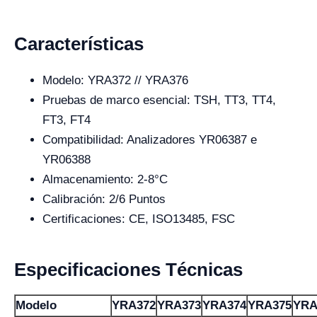
Características
Modelo: YRA372 // YRA376
Pruebas de marco esencial: TSH, TT3, TT4,
FT3, FT4
Compatibilidad: Analizadores YR06387 e
YR06388
Almacenamiento: 2-8°C
Calibración: 2/6 Puntos
Certificaciones: CE, ISO13485, FSC
Especificaciones Técnicas
Modelo
YRA372
YRA373
YRA374
YRA375
YRA