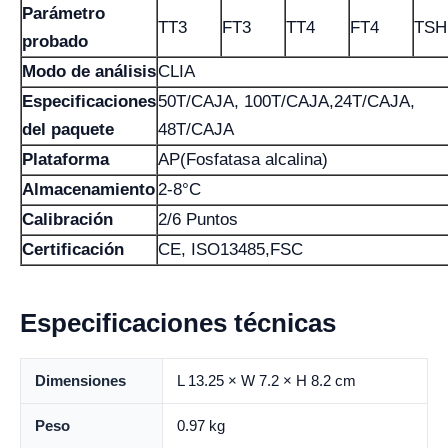
Parámetro
TT3
FT3
TT4
FT4
TSH
probado
Modo de análisis
CLIA
Especificaciones
50T/CAJA, 100T/CAJA,24T/CAJA,
del paquete
48T/CAJA
Plataforma
AP(Fosfatasa alcalina)
Almacenamiento
2-8°C
Calibración
2/6 Puntos
Certificación
CE, ISO13485,FSC
Especificaciones técnicas
Dimensiones
L 13.25 × W 7.2 × H 8.2 cm
Peso
0.97 kg