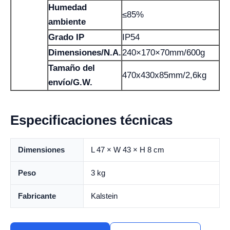
Humedad
≤85%
ambiente
Grado IP
IP54
Dimensiones/N.A.
240×170×70mm/600g
Tamaño del
470x430x85mm/2,6kg
envío/G.W.
Especificaciones técnicas
Dimensiones
L 47 × W 43 × H 8 cm
Peso
3 kg
Fabricante
Kalstein