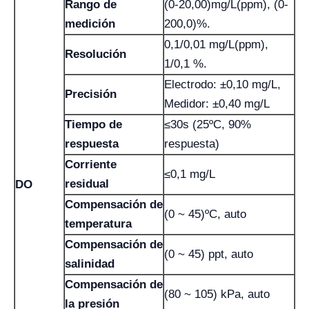
Rango de
(0-20,00)mg/L(ppm), (0-
medición
200,0)%.
0,1/0,01 mg/L(ppm),
Resolución
1/0,1 %.
Electrodo: ±0,10 mg/L,
Precisión
Medidor: ±0,40 mg/L
Tiempo de
≤30s (25ºC, 90%
respuesta
respuesta)
Corriente
≤0,1 mg/L
residual
DO
Compensación de
(0 ~ 45)ºC, auto
temperatura
Compensación de
(0 ~ 45) ppt, auto
salinidad
Compensación de
(80 ~ 105) kPa, auto
la presión