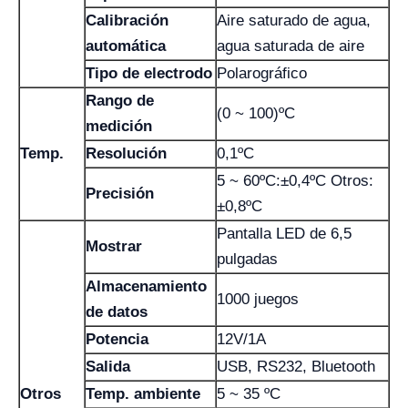
Calibración
Aire saturado de agua,
automática
agua saturada de aire
Tipo de electrodo
Polarográfico
Rango de
(0 ~ 100)ºC
medición
Temp.
Resolución
0,1ºC
5 ~ 60ºC:±0,4ºC Otros:
Precisión
±0,8ºC
Pantalla LED de 6,5
Mostrar
pulgadas
Almacenamiento
1000 juegos
de datos
Potencia
12V/1A
Salida
USB, RS232, Bluetooth
Otros
Temp. ambiente
5 ~ 35 ºC