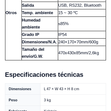
Salida
USB, RS232, Bluetooth
Otros
Temp. ambiente
15 ~ 30 ºC
Humedad
≤85%
ambiente
Grado IP
IP54
Dimensiones/N.A.
240×170×70mm/600g
Tamaño del
470x430x85mm/2,6kg
envío/G.W.
Especificaciones técnicas
Dimensiones
L 47 × W 43 × H 8 cm
Peso
3 kg