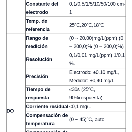
Constante del
0,1/0,5/1/5/10/50/100 cm-
electrodo
1
Temp. de
25ºC,20ºC,18ºC
referencia
Rango de
(0 ~ 20,00)mg/L(ppm) (0
medición
~ 200,0)% (0 ~ 200,0)%)
0,1/0,01 mg/L(ppm) 1/0,1
Resolución
%.
Electrodo: ±0,10 mg/L,
Precisión
Medidor: ±0,40 mg/L
Tiempo de
≤30s (25ºC,
respuesta
90%respuesta)
Corriente residual
≤0,1 mg/L
DO
Compensación de
(0 ~ 45)ºC, auto
temperatura