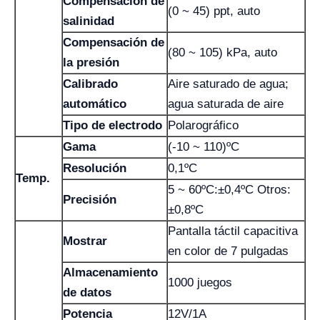
Compensación de
(0 ~ 45) ppt, auto
salinidad
Compensación de
(80 ~ 105) kPa, auto
la presión
Calibrado
Aire saturado de agua;
automático
agua saturada de aire
Tipo de electrodo
Polarográfico
Gama
(-10 ~ 110)ºC
Resolución
0,1ºC
Temp.
5 ~ 60ºC:±0,4ºC Otros:
Precisión
±0,8ºC
Pantalla táctil capacitiva
Mostrar
en color de 7 pulgadas
Almacenamiento
1000 juegos
de datos
Potencia
12V/1A