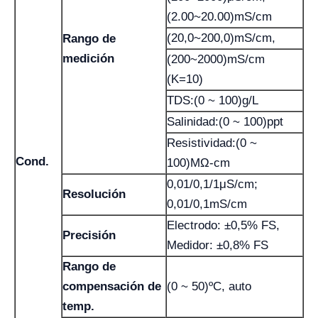
(2.00~20.00)mS/cm
(20,0~200,0)mS/cm,
Rango de
medición
(200~2000)mS/cm
(K=10)
TDS:(0 ~ 100)g/L
Salinidad:(0 ~ 100)ppt
Resistividad:(0 ~
Cond.
100)MΩ-cm
0,01/0,1/1μS/cm;
Resolución
0,01/0,1mS/cm
Electrodo: ±0,5% FS,
Precisión
Medidor: ±0,8% FS
Rango de
compensación de
(0 ~ 50)ºC, auto
temp.