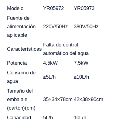
Modelo
YR05972
YR05973
Fuente de
alimentación
220V/50Hz
380V/50Hz
aplicable
Falta de control
Características
automático del agua
Potencia
4.5kW
7.5kW
Consumo de
≥5L/h
≥10L/h
agua
Tamaño del
embalaje
35×34×78cm
42×38×90cm
(carton)(cm)
Capacidad
5L/h
10L/h