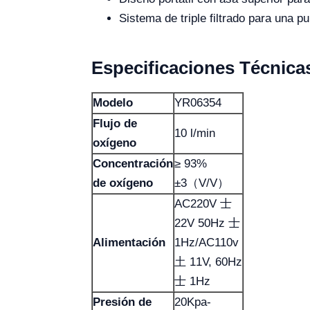
Sistema de triple filtrado para una 
Especificaciones Técnica
Modelo
YR06354
Flujo de
10 l/min
oxígeno
Concentración
≥ 93%
de oxígeno
±3（V/V）
AC220V 士
22V 50Hz 士
Alimentación
1Hz/AC110v
土 11V, 60Hz
士 1Hz
Presión de
20Kpa-