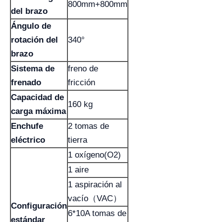
800mm+800mm
del brazo
Ángulo de
rotación del
340°
brazo
Sistema de
freno de
frenado
fricción
Capacidad de
160 kg
carga máxima
Enchufe
2 tomas de
eléctrico
tierra
1 oxígeno(O2)
1 aire
1 aspiración al
vacío（VAC）
Configuración
6*10A tomas de
estándar