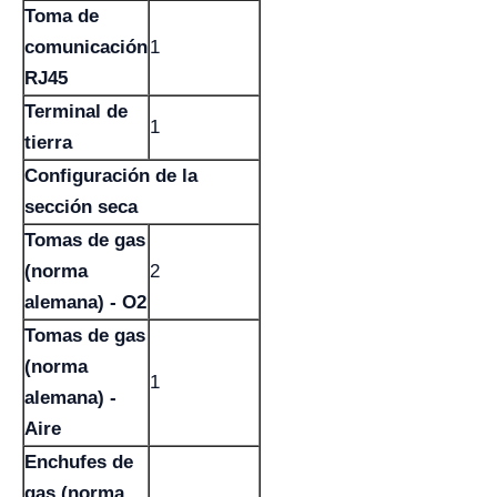
Toma de
comunicación
1
RJ45
Terminal de
1
tierra
Configuración de la
sección seca
Tomas de gas
(norma
2
alemana) - O2
Tomas de gas
(norma
1
alemana) -
Aire
Enchufes de
gas (norma