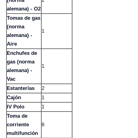
(norma
2
alemana) - O2
Tomas de gas
(norma
1
alemana) -
Aire
Enchufes de
gas (norma
1
alemana) -
Vac
Estanterías
2
Cajón
1
IV Polo
1
Toma de
corriente
6
multifunción