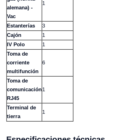
1
alemana) -
Vac
Estanterías
3
Cajón
1
IV Polo
1
Toma de
corriente
6
multifunción
Toma de
comunicación
1
RJ45
Terminal de
1
tierra
Especificaciones técnicas