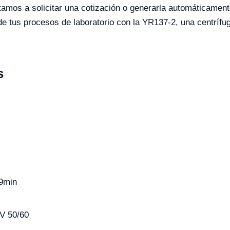
tamos a solicitar una cotización o generarla automáticamen
 de tus procesos de laboratorio con la YR137-2, una centríf
s
59min
V 50/60