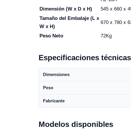
Dimensión (W x D x H)
545 x 660 x 
Tamaño del Embalaje (L x
670 x 780 x 
W x H)
Peso Neto
72Kg
Especificaciones técnicas
Dimensiones
Peso
Fabricante
Modelos disponibles