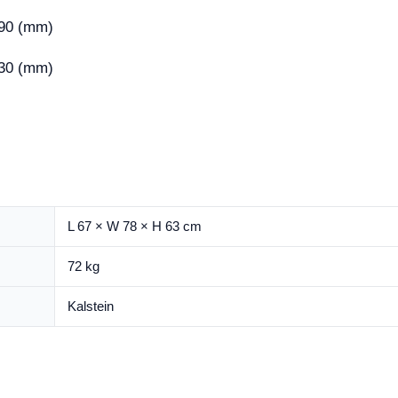
490 (mm)
630 (mm)
L 67 × W 78 × H 63 cm
72 kg
Kalstein