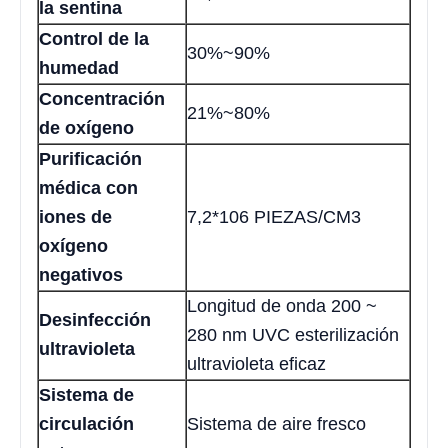
la sentina
Control de la
30%~90%
humedad
Concentración
21%~80%
de oxígeno
Purificación
médica con
iones de
7,2*106 PIEZAS/CM3
oxígeno
negativos
Longitud de onda 200 ~
Desinfección
280 nm UVC esterilización
ultravioleta
ultravioleta eficaz
Sistema de
circulación
Sistema de aire fresco