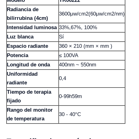
Modelo
YR06222
Radiancia de
3600μw/cm2(60μw/cm2/nm)
bilirrubina (4cm)
Intensidad luminosa
33%,67%, 100%
Luz blanca
Sí
Espacio radiante
360 × 210 (mm × mm )
Potencia
≤ 100VA
Longitud de onda
400nm ~ 550nm
Uniformidad
0,4
radiante
Tiempo de terapia
0-99h59m
fijado
Rango del monitor
30 - 40°C
de temperatura