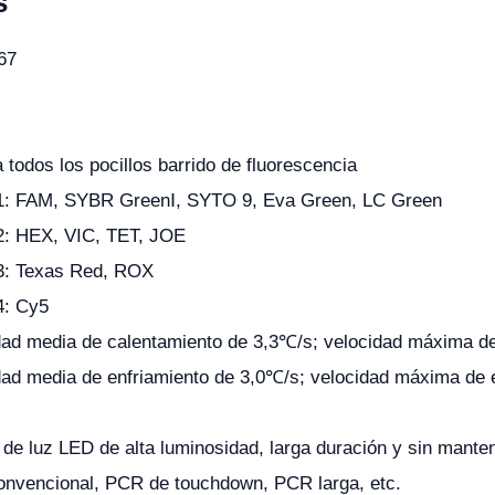
s
67
 todos los pocillos barrido de fluorescencia
1: FAM, SYBR GreenⅠ, SYTO 9, Eva Green, LC Green
2: HEX, VIC, TET, JOE
3: Texas Red, ROX
4: Cy5
dad media de calentamiento de 3,3℃/s; velocidad máxima d
dad media de enfriamiento de 3,0℃/s; velocidad máxima de 
 de luz LED de alta luminosidad, larga duración y sin mante
nvencional, PCR de touchdown, PCR larga, etc.