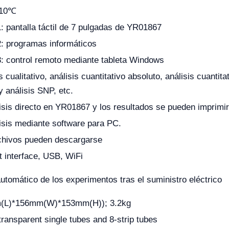
110℃
: pantalla táctil de 7 pulgadas de YR01867
: programas informáticos
: control remoto mediante tableta Windows
s cualitativo, análisis cuantitativo absoluto, análisis cuantita
y análisis SNP, etc.
lisis directo en YR01867 y los resultados se pueden imprim
lisis mediante software para PC.
chivos pueden descargarse
t interface, USB, WiFi
automático de los experimentos tras el suministro eléctrico
(L)*156mm(W)*153mm(H)); 3.2kg
ransparent single tubes and 8-strip tubes