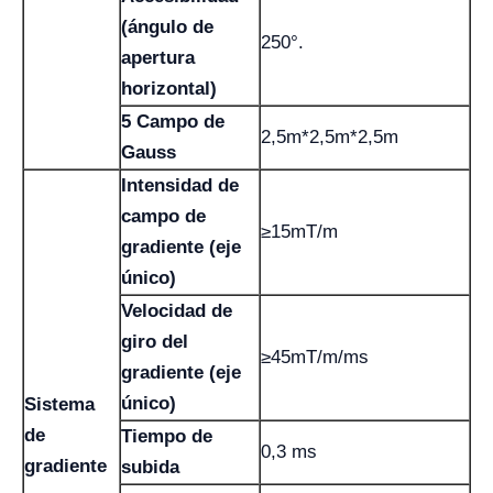
(ángulo de
250°.
apertura
horizontal)
5 Campo de
2,5m*2,5m*2,5m
Gauss
Intensidad de
campo de
≥15mT/m
gradiente (eje
único)
Velocidad de
giro del
≥45mT/m/ms
gradiente (eje
único)
Sistema
de
Tiempo de
0,3 ms
gradiente
subida