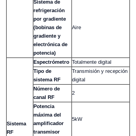
Sistema de
refrigeración
por gradiente
(bobinas de
Aire
gradiente y
electrónica de
potencia)
Espectrómetro
Totalmente digital
Tipo de
Transmisión y recepción
sistema RF
digital
Número de
2
canal RF
Potencia
máxima del
5kW
amplificador
Sistema
transmisor
RF