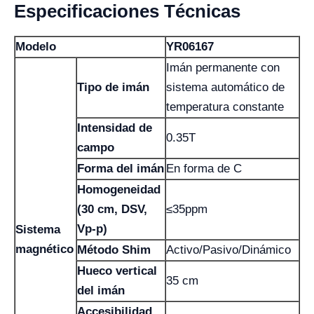
Especificaciones Técnicas
Modelo
YR06167
Imán permanente con
Tipo de imán
sistema automático de
temperatura constante
Intensidad de
0.35T
campo
Forma del imán
En forma de C
Homogeneidad
(30 cm, DSV,
≤35ppm
Vp-p)
Sistema
magnético
Método Shim
Activo/Pasivo/Dinámico
Hueco vertical
35 cm
del imán
Accesibilidad