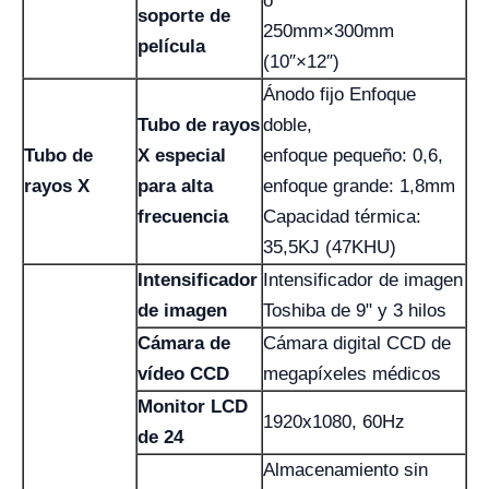
o
soporte de
250mm×300mm
película
(10″×12″)
Ánodo fijo Enfoque
Tubo de rayos
doble,
Tubo de
X especial
enfoque pequeño: 0,6,
rayos X
para alta
enfoque grande: 1,8mm
frecuencia
Capacidad térmica:
35,5KJ (47KHU)
Intensificador
Intensificador de imagen
de imagen
Toshiba de 9" y 3 hilos
Cámara de
Cámara digital CCD de
vídeo CCD
megapíxeles médicos
Monitor LCD
1920x1080, 60Hz
de 24
Almacenamiento sin