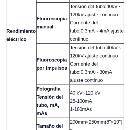
Tensión del tubo:40kV～
120kV ajuste continuo
Fluoroscopia
Corriente del
manual
tubo:0,3mA～4mA ajuste
Rendimiento
continuo
eléctrico
Tensión del tubo:40kV～
120kV ajuste continuo
Fluoroscopia
Corriente del
por impulsos
tubo:0.3mA～30mA
ajuste continuo
Fotografía
40 kV~120 kV
Tensión del
25-100mA
tubo, mA,
1-180mAs
mAs
200mm×250mm(8″×10″)
Tamaño del