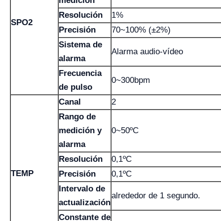
medición
Resolución
1%
SPO2
Precisión
70~100% (±2%)
Sistema de
Alarma audio-vídeo
alarma
Frecuencia
0~300bpm
de pulso
Canal
2
Rango de
medición y
0~50ºC
alarma
Resolución
0,1ºC
TEMP
Precisión
0,1ºC
Intervalo de
alrededor de 1 segundo.
actualización
Constante de