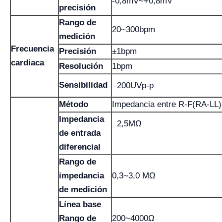
-0,8mV~+0,8mV
precisión
Rango de
20~300bpm
medición
Frecuencia
Precisión
±1bpm
cardiaca
Resolución
1bpm
Sensibilidad
200UVp-p
Método
Impedancia entre R-F(RA-LL)
Impedancia
2,5MΩ
de entrada
diferencial
Rango de
impedancia
0,3~3,0 MΩ
de medición
Línea base
Rango de
200~4000Ω