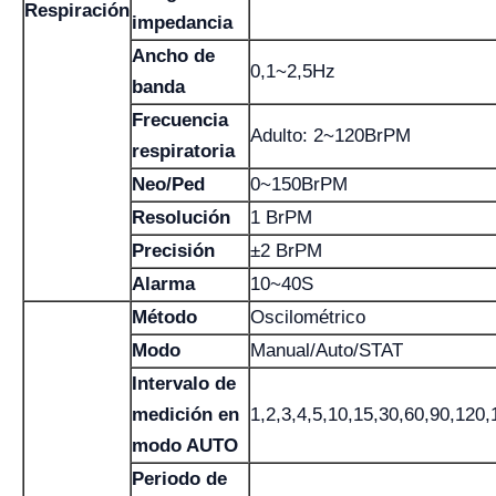
Respiración
impedancia
Ancho de
0,1~2,5Hz
banda
Frecuencia
Adulto: 2~120BrPM
respiratoria
Neo/Ped
0~150BrPM
Resolución
1 BrPM
Precisión
±2 BrPM
Alarma
10~40S
Método
Oscilométrico
Modo
Manual/Auto/STAT
Intervalo de
medición en
1,2,3,4,5,10,15,30,60,90,120
modo AUTO
Periodo de