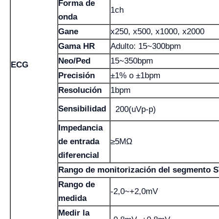
Forma de
1ch
onda
Gane
x250, x500, x1000, x2000
Gama HR
Adulto: 15~300bpm
Neo/Ped
15~350bpm
ECG
Precisión
±1% o ±1bpm
Resolución
1bpm
Sensibilidad
200(uVp-p)
Impedancia
de entrada
≥5MΩ
diferencial
Rango de monitorización del segmento 
Rango de
-2,0~+2,0mV
medida
Medir la