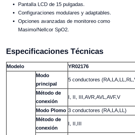
Pantalla LCD de 15 pulgadas.
Configuraciones modulares y adaptables.
Opciones avanzadas de monitoreo como
Masimo/Nellcor SpO2.
Especificaciones Técnicas
Modelo
YR02176
Modo
5 conductores (RA,LA,LL,RL,
principal
Método de
I, II, III,AVR,AVL,AVF,V
conexión
Modo Plomo
3 conductores (RA,LA,LL)
Método de
I, II,III
conexión