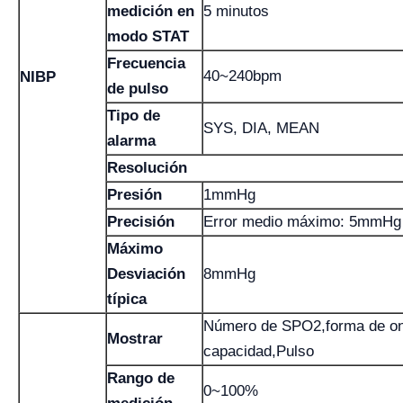
medición en
5 minutos
modo STAT
Frecuencia
40~240bpm
NIBP
de pulso
Tipo de
SYS, DIA, MEAN
alarma
Resolución
Presión
1mmHg
Precisión
Error medio máximo: 5mmHg
Máximo
Desviación
8mmHg
típica
Número de SPO2,forma de o
Mostrar
capacidad,Pulso
Rango de
0~100%