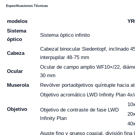
Especificaciones Técnicas
modelos
YR
Sistema
Sistema óptico infinito
óptico
Cabezal binocular Siedentopf, inclinado 45°
Cabeza
interpupilar 48-75 mm
Ocular de campo amplio WF10×/22, diámet
Ocular
30 mm
Muserola
Revólver portaobjetivos quíntuple hacia a
Objetivo acromático LWD Infinity Plan 4
10
Objetivo
Objetivo de contraste de fase LWD
20
Infinity Plan
40
Ajuste fino y grueso coaxial, división fin