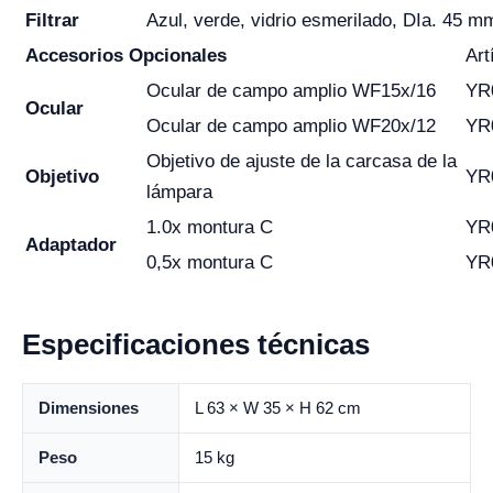
Filtrar
Azul, verde, vidrio esmerilado, DIa. 45 m
Accesorios Opcionales
Art
Ocular de campo amplio WF15x/16
YR
Ocular
Ocular de campo amplio WF20x/12
YR
Objetivo de ajuste de la carcasa de la
Objetivo
YR
lámpara
1.0x montura C
YR
Adaptador
0,5x montura C
YR
Especificaciones técnicas
Dimensiones
L 63 × W 35 × H 62 cm
Peso
15 kg