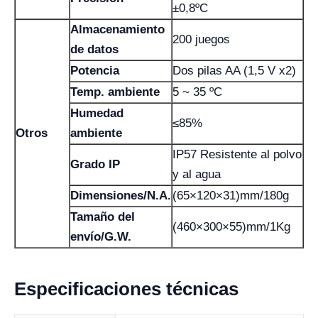
±0,8ºC
Almacenamiento
200 juegos
de datos
Potencia
Dos pilas AA (1,5 V x2)
Temp. ambiente
5 ~ 35 ºC
Humedad
≤85%
Otros
ambiente
IP57 Resistente al polvo
Grado IP
y al agua
Dimensiones/N.A.
(65×120×31)mm/180g
Tamaño del
(460×300×55)mm/1Kg
envío/G.W.
Especificaciones técnicas