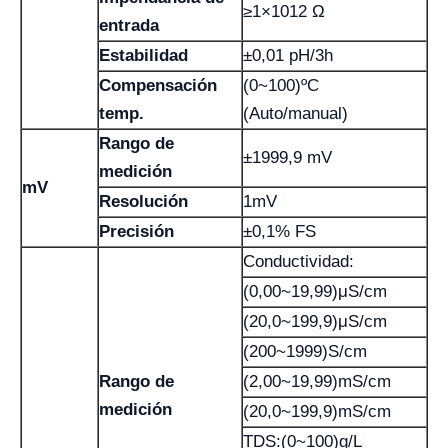
≥1×1012 Ω
entrada
Estabilidad
±0,01 pH/3h
Compensación
(0~100)ºC
temp.
(Auto/manual)
Rango de
±1999,9 mV
medición
mV
Resolución
1mV
Precisión
±0,1% FS
Conductividad:
(0,00~19,99)μS/cm
(20,0~199,9)μS/cm
(200~1999)S/cm
Rango de
(2,00~19,99)mS/cm
medición
(20,0~199,9)mS/cm
TDS:(0~100)g/L