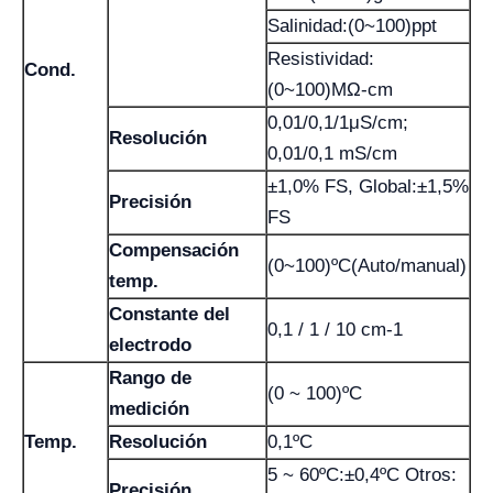
Salinidad:(0~100)ppt
Resistividad:
Cond.
(0~100)MΩ-cm
0,01/0,1/1μS/cm;
Resolución
0,01/0,1 mS/cm
±1,0% FS, Global:±1,5%
Precisión
FS
Compensación
(0~100)ºC(Auto/manual)
temp.
Constante del
0,1 / 1 / 10 cm-1
electrodo
Rango de
(0 ~ 100)ºC
medición
Temp.
Resolución
0,1ºC
5 ~ 60ºC:±0,4ºC Otros:
Precisión