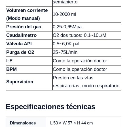
semiabierto
Volumen corriente
10-2000 ml
(Modo manual)
Presión del gas
0,25-0,65Mpa
Caudalímetro
O2 dos tubos: 0,1~10L/M
Válvula APL
0,5~6,0K pal
Purga de O2
25~75L/min
I:E
Como la operación doctor
BPM
Como la operación doctor
Presión en las vías
Supervisión
respiratorias, modo respiratorio
Especificaciones técnicas
Dimensiones
L 53 × W 57 × H 44 cm