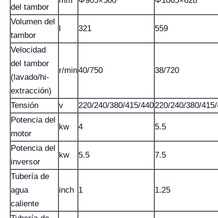
mm
Φ905×500
Φ1065×628
del tambor
Volumen del
l
321
559
tambor
Velocidad
del tambor
r/min
40/750
38/720
(lavado/hi-
extracción)
Tensión
v
220/240/380/415/440
220/240/380/415
Potencia del
kw
4
5.5
motor
Potencia del
kw
5.5
7.5
inversor
Tubería de
agua
inch
1
1.25
caliente