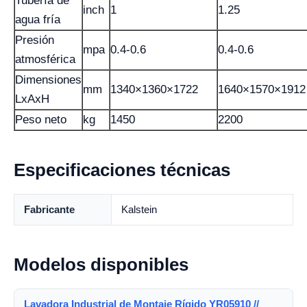
Tubería de
inch
1
1.25
agua fría
Presión
mpa
0.4-0.6
0.4-0.6
atmosférica
Dimensiones
mm
1340×1360×1722
1640×1570×1912
LxAxH
Peso neto
kg
1450
2200
Especificaciones técnicas
Fabricante
Kalstein
Modelos disponibles
Lavadora Industrial de Montaje Rígido YR05910 //