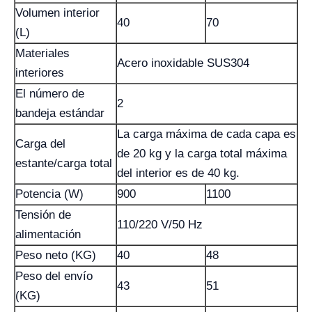
Volumen interior
40
70
(L)
Materiales
Acero inoxidable SUS304
interiores
El número de
2
bandeja estándar
La carga máxima de cada capa es
Carga del
de 20 kg y la carga total máxima
estante/carga total
del interior es de 40 kg.
Potencia (W)
900
1100
Tensión de
110/220 V/50 Hz
alimentación
Peso neto (KG)
40
48
Peso del envío
43
51
(KG)