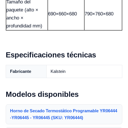
Tamaño del
paquete (alto ×
690×660×680
790×760×680
ancho ×
profundidad mm)
Especificaciones técnicas
Fabricante
Kalstein
Modelos disponibles
Horno de Secado Termostático Programable YR06444
-YR06445 - YR06445 (SKU: YR06444)