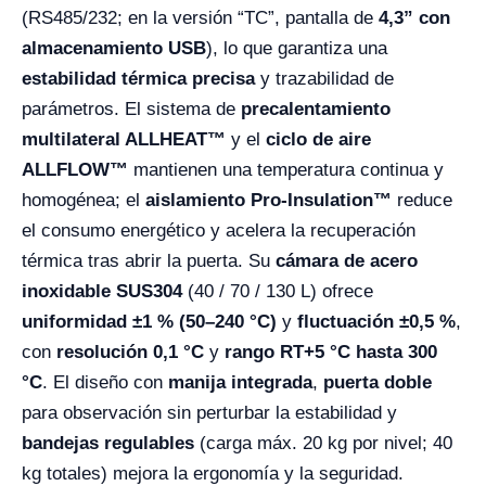
(RS485/232; en la versión “TC”, pantalla de
4,3” con
almacenamiento USB
), lo que garantiza una
estabilidad térmica precisa
y trazabilidad de
parámetros. El sistema de
precalentamiento
multilateral ALLHEAT™
y el
ciclo de aire
ALLFLOW™
mantienen una temperatura continua y
homogénea; el
aislamiento Pro-Insulation™
reduce
el consumo energético y acelera la recuperación
térmica tras abrir la puerta. Su
cámara de acero
inoxidable SUS304
(40 / 70 / 130 L) ofrece
uniformidad ±1 % (50–240 °C)
y
fluctuación ±0,5 %
,
con
resolución 0,1 °C
y
rango RT+5 °C hasta 300
°C
. El diseño con
manija integrada
,
puerta doble
para observación sin perturbar la estabilidad y
bandejas regulables
(carga máx. 20 kg por nivel; 40
kg totales) mejora la ergonomía y la seguridad.