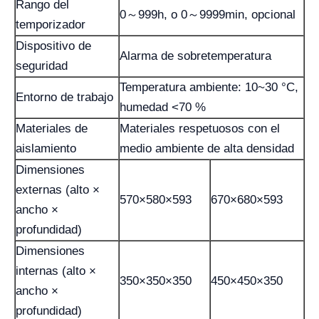
Rango del
0～999h, o 0～9999min, opcional
temporizador
Dispositivo de
Alarma de sobretemperatura
seguridad
Temperatura ambiente: 10~30 °C,
Entorno de trabajo
humedad <70 %
Materiales de
Materiales respetuosos con el
aislamiento
medio ambiente de alta densidad
Dimensiones
externas (alto ×
570×580×593
670×680×593
ancho ×
profundidad)
Dimensiones
internas (alto ×
350×350×350
450×450×350
ancho ×
profundidad)