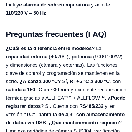
Incluye
alarma de sobretemperatura
y admite
110/220 V – 50 Hz
.
Preguntas frecuentes (FAQ)
¿Cuál es la diferencia entre modelos?
La
capacidad interna
(40/70/L),
potencia
(900/1100/W)
y dimensiones (cámara y externas). Las funciones
clave de control y programación se mantienen en la
serie.
¿Alcanza 300 °C?
Sí,
RT+5 °C a 300 °C
, con
subida a 150 °C en ~30 min
y excelente recuperación
térmica gracias a ALLHEAT™ + ALLFLOW™.
¿Puede
registrar datos?
Sí. Cuenta con
RS485/232
y, en
versión
“TC”
,
pantalla de 4,3” con almacenamiento
de datos vía USB
.
¿Qué mantenimiento requiere?
Limpieza periódica de cámara SUS304, verificación