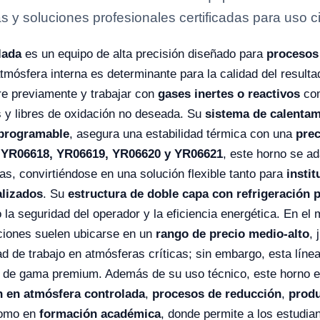
s y soluciones profesionales certificadas para uso ci
lada
es un equipo de alta precisión diseñado para
procesos
 atmósfera interna es determinante para la calidad del result
ire previamente y trabajar con
gases inertes o reactivos
com
s y libres de oxidación no deseada. Su
sistema de calenta
 programable
, asegura una estabilidad térmica con una
prec
s
YR06618, YR06619, YR06620 y YR06621
, este horno se a
as, convirtiéndose en una solución flexible tanto para
insti
alizados
. Su
estructura de doble capa con refrigeración p
 la seguridad del operador y la eficiencia energética. En el
ciones suelen ubicarse en un
rango de precio medio-alto
, 
d de trabajo en atmósferas críticas; sin embargo, esta líne
 de gama premium. Además de su uso técnico, este horno 
n en atmósfera controlada
,
procesos de reducción
,
prod
como en
formación académica
, donde permite a los estudia