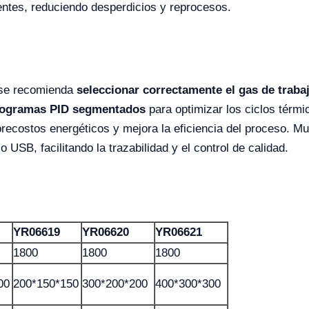
entes, reduciendo desperdicios y reprocesos.
, se recomienda
seleccionar correctamente el gas de traba
ogramas PID segmentados
para optimizar los ciclos térmi
recostos energéticos y mejora la eficiencia del proceso. Mu
SB, facilitando la trazabilidad y el control de calidad.
YR06619
YR06620
YR06621
1800
1800
1800
00
200*150*150
300*200*200
400*300*300