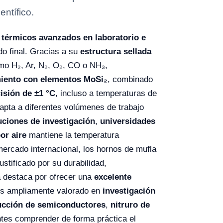
entífico.
 térmicos avanzados en laboratorio e
ado final. Gracias a su
estructura sellada
o H₂, Ar, N₂, O₂, CO o NH₃,
miento con elementos MoSi₂
, combinado
isión de ±1 °C
, incluso a temperaturas de
dapta a diferentes volúmenes de trabajo
tuciones de investigación
,
universidades
or aire
mantiene la temperatura
 mercado internacional, los hornos de mufla
justificado por su durabilidad,
a destaca por ofrecer una
excelente
es ampliamente valorado en
investigación
ucción de semiconductores
,
nitruro de
ntes comprender de forma práctica el