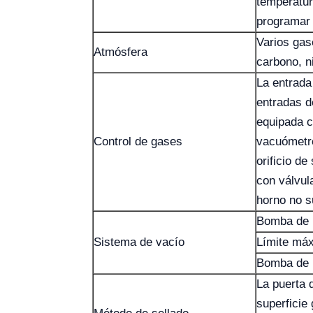
temperatur
programar 
Varios gas
Atmósfera
carbono, n
La entrada
entradas d
equipada c
Control de gases
vacuómetro
orificio de
con válvul
horno no s
Bomba de p
Sistema de vacío
Límite má
Bomba de p
La puerta 
superficie 