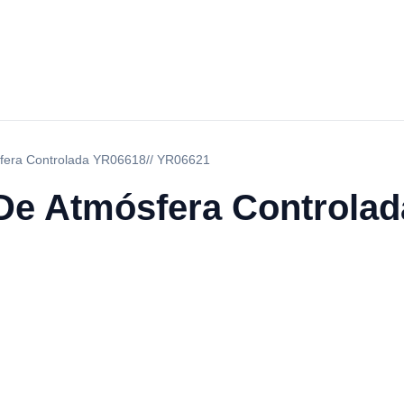
fera Controlada YR06618// YR06621
De Atmósfera Controlad