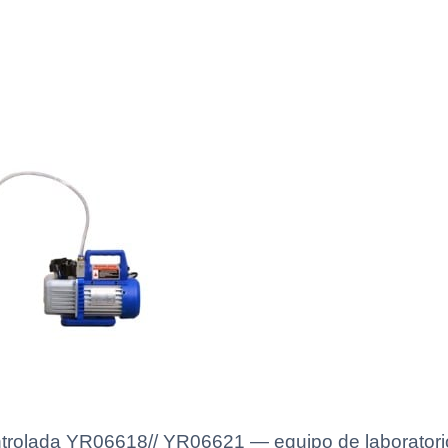
rolada YR06618// YR06621 — equipo de laboratorio