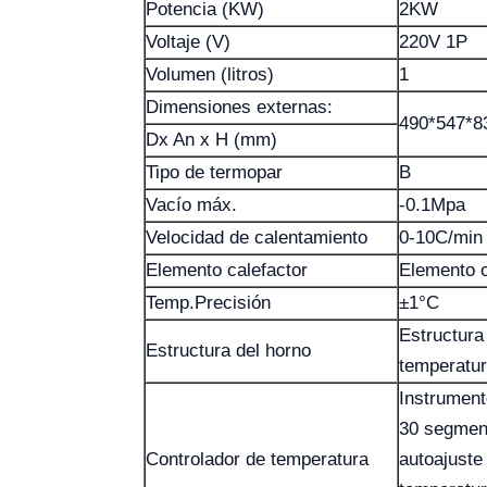
Potencia (KW)
2KW
Voltaje (V)
220V 1P
Volumen (litros)
1
Dimensiones externas:
490*547*8
Dx An x H (mm)
Tipo de termopar
B
Vacío máx.
-0.1Mpa
Velocidad de calentamiento
0-10C/min
Elemento calefactor
Elemento c
Temp.Precisión
±1°C
Estructura 
Estructura del horno
temperatura
Instrument
30 segment
Controlador de temperatura
autoajuste