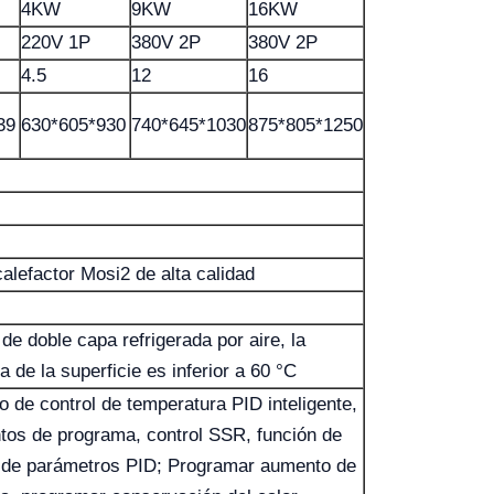
4KW
9KW
16KW
220V 1P
380V 2P
380V 2P
4.5
12
16
39
630*605*930
740*645*1030
875*805*1250
alefactor Mosi2 de alta calidad
de doble capa refrigerada por aire, la
 de la superficie es inferior a 60 °C
o de control de temperatura PID inteligente,
os de programa, control SSR, función de
 de parámetros PID; Programar aumento de