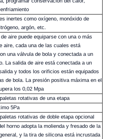
a, programar conservación del calor,
enfriamiento
es inertes como oxígeno, monóxido de
itrógeno, argón, etc.
 de aire puede equiparse con una o más
e aire, cada una de las cuales está
on una válvula de bola y conectada a un
. La salida de aire está conectada a un
 salida y todos los orificios están equipados
as de bola. La presión positiva máxima en el
upera los 0,02 Mpa
aletas rotativas de una etapa
ximo 5Pa
aletas rotativas de doble etapa opcional
del horno adopta la molienda y fresado de la
general, y la tira de silicona está incrustada