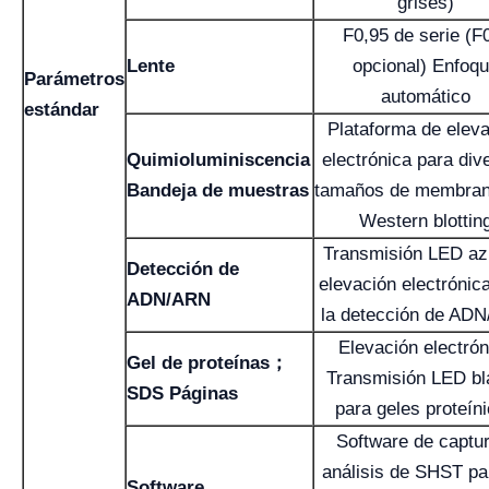
grises)
F0,95 de serie (F
Lente
opcional) Enfoq
Parámetros
automático
estándar
Plataforma de elev
Quimioluminiscencia
electrónica para div
Bandeja de muestras
tamaños de membran
Western blottin
Transmisión LED az
Detección de
elevación electrónic
ADN/ARN
la detección de AD
Elevación electrón
Gel de proteínas；
Transmisión LED bl
SDS Páginas
para geles proteín
Software de captu
análisis de SHST pa
Software