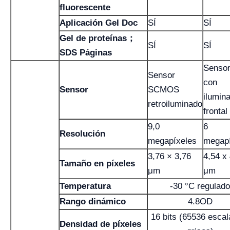
fluorescente
Aplicación Gel Doc
SÍ
SÍ
Gel de proteínas；
SÍ
SÍ
SDS Páginas
Senso
Sensor
con
Sensor
SCMOS
ilumin
retroiluminado
frontal
9,0
6
Resolución
megapíxeles
megapí
3,76 × 3,76
4,54 x
Tamaño en píxeles
μm
μm
Temperatura
-30 °C regulado
Rango dinámico
4.8OD
16 bits (65536 escal
Densidad de píxeles