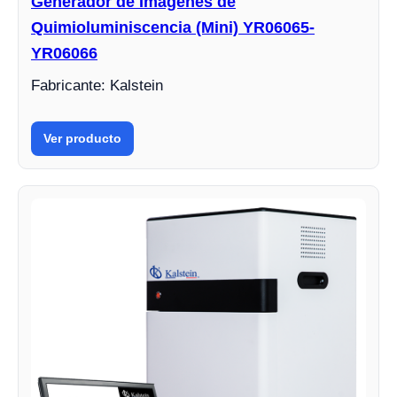
Generador de Imágenes de
Quimioluminiscencia (Mini) YR06065-
YR06066
Fabricante: Kalstein
Ver producto