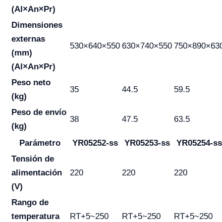
(Al×An×Pr)
Dimensiones
externas
530×640×550
630×740×550
750×890×63
(mm)
(Al×An×Pr)
Peso neto
35
44.5
59.5
(kg)
Peso de envío
38
47.5
63.5
(kg)
Parámetro
YR05252-ss
YR05253-ss
YR05254-ss
Tensión de
alimentación
220
220
220
(V)
Rango de
temperatura
RT+5~250
RT+5~250
RT+5~250