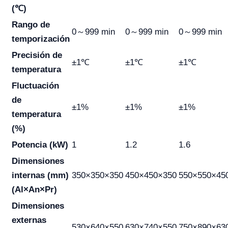
(℃)
Rango de
0～999 min
0～999 min
0～999 min
temporización
Precisión de
±1℃
±1℃
±1℃
temperatura
Fluctuación
de
±1%
±1%
±1%
temperatura
(%)
Potencia (kW)
1
1.2
1.6
Dimensiones
internas (mm)
350×350×350
450×450×350
550×550×45
(Al×An×Pr)
Dimensiones
externas
530×640×550
630×740×550
750×890×63