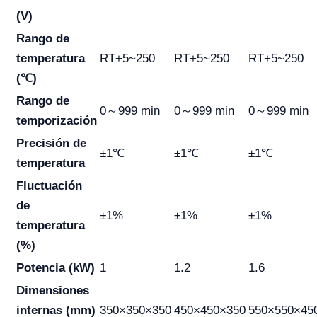
(V)
Rango de
temperatura
RT+5~250
RT+5~250
RT+5~250
(℃)
Rango de
0～999 min
0～999 min
0～999 min
temporización
Precisión de
±1℃
±1℃
±1℃
temperatura
Fluctuación
de
±1%
±1%
±1%
temperatura
(%)
Potencia (kW)
1
1.2
1.6
Dimensiones
internas (mm)
350×350×350
450×450×350
550×550×45