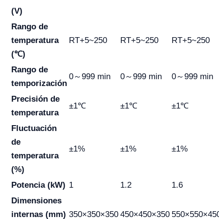
(V)
Rango de
temperatura
RT+5~250
RT+5~250
RT+5~250
(℃)
Rango de
0～999 min
0～999 min
0～999 min
temporización
Precisión de
±1℃
±1℃
±1℃
temperatura
Fluctuación
de
±1%
±1%
±1%
temperatura
(%)
Potencia (kW)
1
1.2
1.6
Dimensiones
internas (mm)
350×350×350
450×450×350
550×550×45