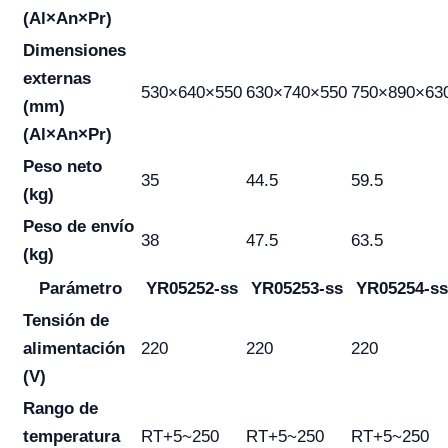
(Al×An×Pr)
Dimensiones
externas
530×640×550
630×740×550
750×890×63
(mm)
(Al×An×Pr)
Peso neto
35
44.5
59.5
(kg)
Peso de envío
38
47.5
63.5
(kg)
Parámetro
YR05252-ss
YR05253-ss
YR05254-ss
Tensión de
alimentación
220
220
220
(V)
Rango de
temperatura
RT+5~250
RT+5~250
RT+5~250