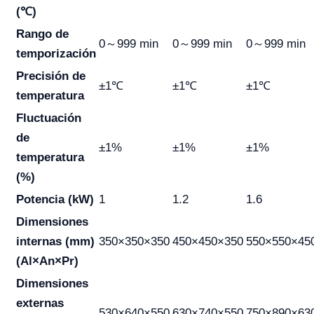
(℃)
Rango de
0～999 min
0～999 min
0～999 min
temporización
Precisión de
±1℃
±1℃
±1℃
temperatura
Fluctuación
de
±1%
±1%
±1%
temperatura
(%)
Potencia (kW)
1
1.2
1.6
Dimensiones
internas (mm)
350×350×350
450×450×350
550×550×45
(Al×An×Pr)
Dimensiones
externas
530×640×550
630×740×550
750×890×63