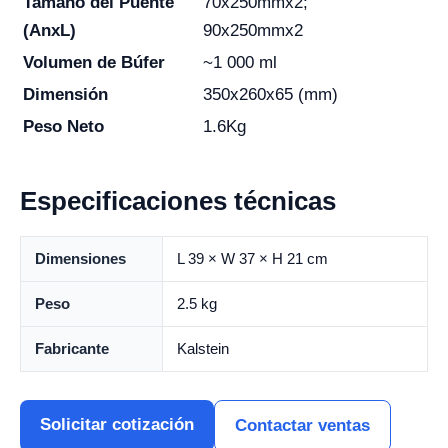
Tamaño del Puente
70x250mmx2;
(AnxL)
90x250mmx2
Volumen de Búfer
~1 000 ml
Dimensión
350x260x65 (mm)
Peso Neto
1.6Kg
Especificaciones técnicas
Dimensiones
L 39 × W 37 × H 21 cm
Peso
2.5 kg
Fabricante
Kalstein
Solicitar cotización
Contactar ventas