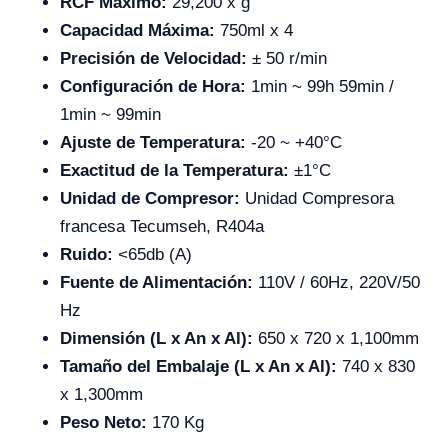
RCF Máximo:
29,200 x g
Capacidad Máxima:
750ml x 4
Precisión de Velocidad:
± 50 r/min
Configuración de Hora:
1min ~ 99h 59min /
1min ~ 99min
Ajuste de Temperatura:
-20 ~ +40°C
Exactitud de la Temperatura:
±1°C
Unidad de Compresor:
Unidad Compresora
francesa Tecumseh, R404a
Ruido:
<65db (A)
Fuente de Alimentación:
110V / 60Hz, 220V/50
Hz
Dimensión (L x An x Al):
650 x 720 x 1,100mm
Tamaño del Embalaje (L x An x Al):
740 x 830
x 1,300mm
Peso Neto:
170 Kg