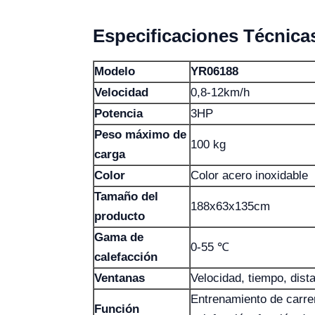
Especificaciones Técnica
Modelo
YR06188
Velocidad
0,8-12km/h
Potencia
3HP
Peso máximo de
100 kg
carga
Color
Color acero inoxidable
Tamaño del
188x63x135cm
producto
Gama de
0-55 ℃
calefacción
Ventanas
Velocidad, tiempo, dist
Entrenamiento de carre
Función