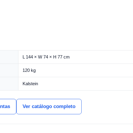
L 144 × W 74 × H 77 cm
120 kg
Kalstein
entas
Ver catálogo completo