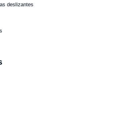
as deslizantes
s
s