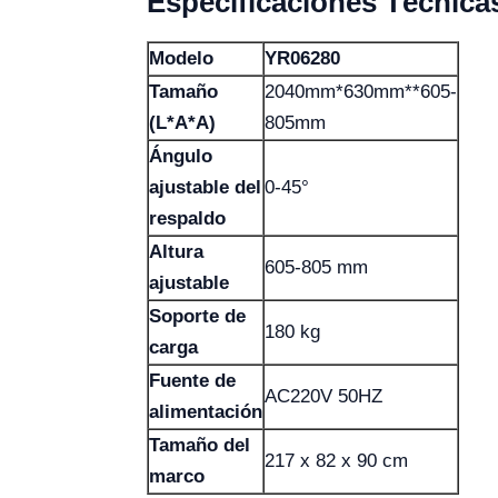
Especificaciones Técnica
Modelo
YR06280
Tamaño
2040mm*630mm**605-
(L*A*A)
805mm
Ángulo
ajustable del
0-45°
respaldo
Altura
605-805 mm
ajustable
Soporte de
180 kg
carga
Fuente de
AC220V 50HZ
alimentación
Tamaño del
217 x 82 x 90 cm
marco