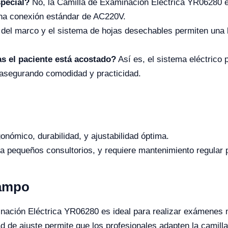
special?
No, la Camilla de Examinación Eléctrica YR06280 e
una conexión estándar de AC220V.
l del marco y el sistema de hojas desechables permiten una 
as el paciente está acostado?
Así es, el sistema eléctrico 
 asegurando comodidad y practicidad.
onómico, durabilidad, y ajustabilidad óptima.
 pequeños consultorios, y requiere mantenimiento regular p
Campo
inación Eléctrica YR06280 es ideal para realizar exámenes m
 de ajuste permite que los profesionales adapten la camilla