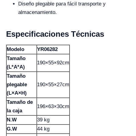
Diseño plegable para fácil transporte y
almacenamiento.
Especificaciones Técnicas
Modelo
YR06282
Tamaño
190×55×92cm
(L*A*A)
Tamaño
plegable
190×55×27cm
(L×A×H)
Tamaño de
196×63×30cm
la caja
N.W
39 kg
G.W
44 kg