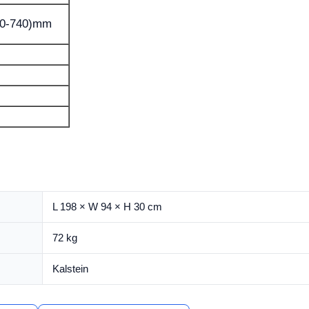
00-740)mm
L 198 × W 94 × H 30 cm
72 kg
Kalstein