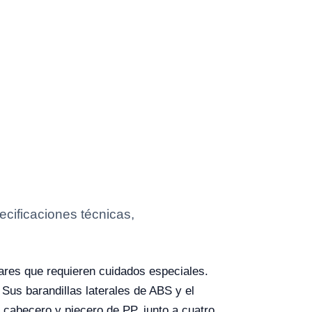
cificaciones técnicas,
gares que requieren cuidados especiales.
Sus barandillas laterales de ABS y el
 cabecero y piecero de PP, junto a cuatro