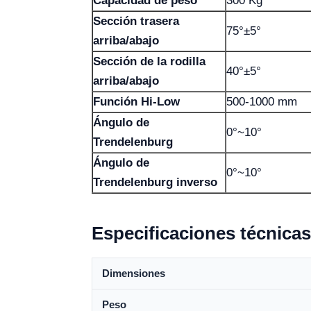
Capacidad de peso
300 Kg
Sección trasera
75°±5°
arriba/abajo
Sección de la rodilla
40°±5°
arriba/abajo
Función Hi-Low
500-1000 mm
Ángulo de
0°~10°
Trendelenburg
Ángulo de
0°~10°
Trendelenburg inverso
Especificaciones técnicas
Dimensiones
Peso