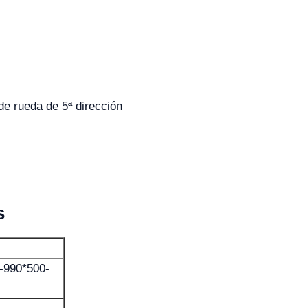
de rueda de 5ª dirección
s
-990*500-