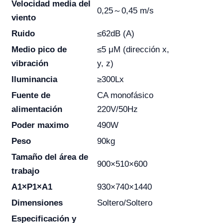
Velocidad media del
0,25～0,45 m/s
viento
Ruido
≤62dB (A)
Medio pico de
≤5 μM (dirección x,
vibración
y, z)
Iluminancia
≥300Lx
Fuente de
CA monofásico
alimentación
220V/50Hz
Poder maximo
490W
Peso
90kg
Tamaño del área de
900×510×600
trabajo
A1×P1×A1
930×740×1440
Dimensiones
Soltero/Soltero
Especificación y