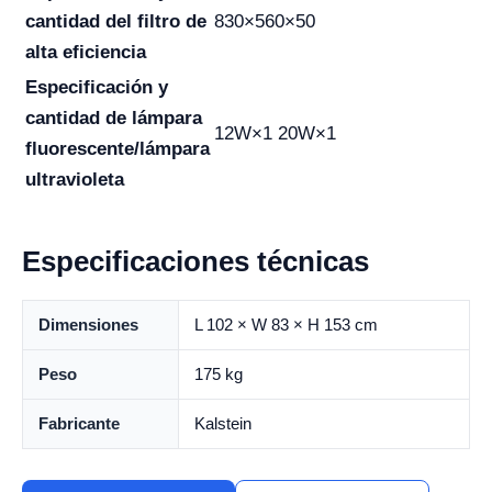
cantidad del filtro de
830×560×50
alta eficiencia
Especificación y
cantidad de lámpara
12W×1 20W×1
fluorescente/lámpara
ultravioleta
Especificaciones técnicas
Dimensiones
L 102 × W 83 × H 153 cm
Peso
175 kg
Fabricante
Kalstein