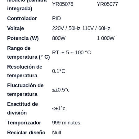
YR05076
YR05077
integrada)
Controlador
PID
Voltaje
220V / 50Hz 110V / 60Hz
Potencia (W)
800W
1 000W
Rango de
RT. + 5 ~ 100 °C
temperatura (° C)
Resolución de
0.1°C
temperatura
Fluctuación de
≤±0.5°c
temperatura
Exactitud de
≤±1°c
división
Temporizador
999 minutes
Reciclar diseño
Null