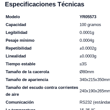
Especificaciones Técnicas
Modelo
YR05573
Capacidad
100 gramos
Legibilidad
0.0001g
Pesaje mínimo
0.0004g
Repetibilidad
±0.0002g
Linealidad
±0.0003g
Tiempo estable
≤3S
Tamaño de la cacerola
Ø80mm
Tamaño de apariencia
340x215x350m
Tamaño del escudo contra corrientes
240x190x265m
de aire
Comunicación
RS232 (estándar