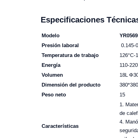
Especificaciones Técnica
Modelo
YR0569
Presión laboral
0.145-
Temperatura de trabajo
126°C-
Energía
110-220
Volumen
18L Φ3
Dimensión del producto
380*38
Peso neto
15
1. Mater
de calef
4. Manó
Características
segurida