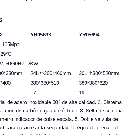
s
2
YR05693
YR05694
0.165Mpa
129°C
V, 50/60HZ, 2KW
00*330mm
24L Φ300*460mm
30L Φ300*520mm
0*400
380*380*510
380*380*620
17
19
ial de acero inoxidable 304 de alta calidad. 2. Sistema
acción de carbón o gas o eléctrico. 3. Sello de silicona.
metro indicador de doble escala. 5. Doble válvula de
d para garantizar la seguridad. 6. Agua de drenaje del