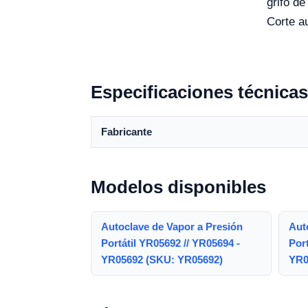
grifo de
Corte au
Especificaciones técnicas
Fabricante
Modelos disponibles
Autoclave de Vapor a Presión
Aut
Portátil YR05692 // YR05694 -
Port
YR05692 (SKU: YR05692)
YR0