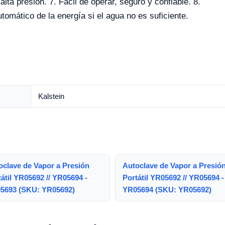
 alta presión. 7. Fácil de operar, seguro y confiable. 8.
tomático de la energía si el agua no es suficiente.
Kalstein
oclave de Vapor a Presión
Autoclave de Vapor a Presió
átil YR05692 // YR05694 -
Portátil YR05692 // YR05694 -
5693 (SKU: YR05692)
YR05694 (SKU: YR05692)