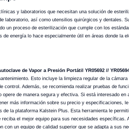
ínicas y laboratorios que necesitan una solución de esteriliz
e laboratorio, así como utensilios quirúrgicos y dentales. S
ndo un proceso de esterilización que cumple con los estánd
s de energía lo hace especialmente útil en áreas donde la el
Autoclave de Vapor a Presión Portátil YR05692 // YR0569
ntenimiento. Esto incluye la limpieza regular de la cámara d
de control. Además, se recomienda realizar pruebas de func
po opere de manera segura y efectiva. Si está interesado en a
ner más información sobre su precio y especificaciones, le 
 de la plataforma Kalstein Plus. Esta herramienta le permit
e reciba el mejor equipo para sus necesidades específicas.
ción con un equipo de calidad superior que se adapta a sus n