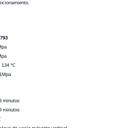
uncionamiento.
793
Mpa
Mpa
– 134 ℃
81Mpa
9 minutos
9 minutos
℃