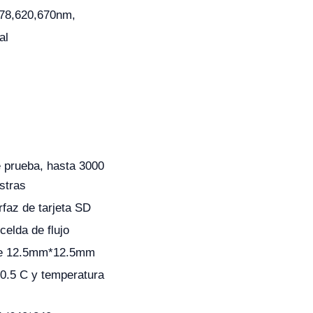
578,620,670nm,
al
 prueba, hasta 3000
stras
faz de tarjeta SD
celda de flujo
de 12.5mm*12.5mm
±0.5 C y temperatura