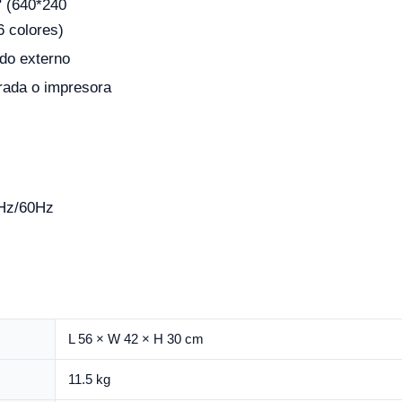
" (640*240
6 colores)
do externo
rada o impresora
Hz/60Hz
L 56 × W 42 × H 30 cm
11.5 kg