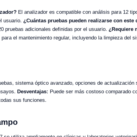
izador?
El analizador es compatible con análisis para 12 tip
l usuario.
¿Cuántas pruebas pueden realizarse con este 
20 pruebas adicionales definidas por el usuario.
¿Requiere 
para el mantenimiento regular, incluyendo la limpieza del si
uebas, sistema óptico avanzado, opciones de actualización s
ensayos.
Desventajas:
Puede ser más costoso comparado con
todas sus funciones.
Campo
se utiliza ampliamente en clínicas y laboratorios veterinari