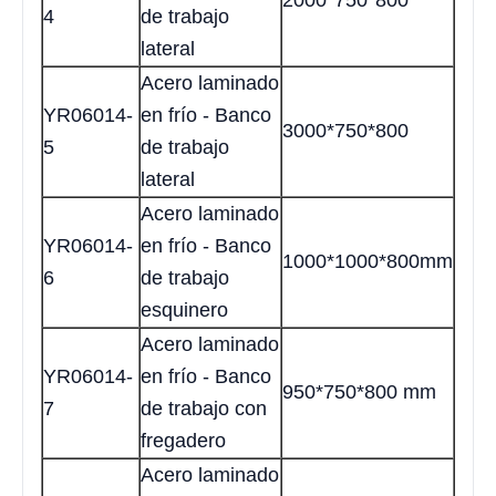
2000*750*800
4
de trabajo
lateral
Acero laminado
YR06014-
en frío - Banco
3000*750*800
5
de trabajo
lateral
Acero laminado
YR06014-
en frío - Banco
1000*1000*800mm
6
de trabajo
esquinero
Acero laminado
YR06014-
en frío - Banco
950*750*800 mm
7
de trabajo con
fregadero
Acero laminado