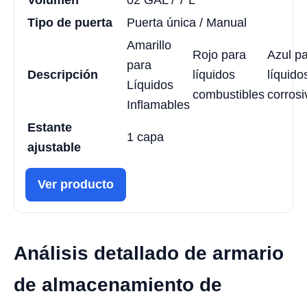
Volumen
02 GAL / 7 L
Tipo de puerta
Puerta única / Manual
Amarillo
Rojo para
Azul p
para
Descripción
líquidos
líquido
Líquidos
combustibles
corrosi
Inflamables
Estante
1 capa
ajustable
Ver producto
Análisis detallado de armario
de almacenamiento de