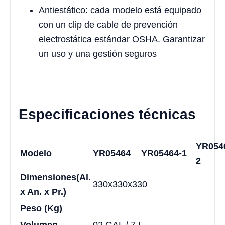
Antiestático: cada modelo está equipado
con un clip de cable de prevención
electrostática estándar OSHA. Garantizar
un uso y una gestión seguros
Especificaciones técnicas
YR054
Modelo
YR05464
YR05464-1
2
Dimensiones
(Al.
330x330x330
x An. x Pr.)
Peso (Kg)