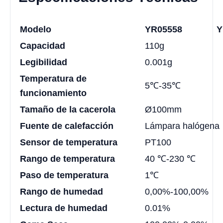
Modelo
YR05558
Y
Capacidad
110g
Legibilidad
0.001g
Temperatura de
5℃-35℃
funcionamiento
Tamaño de la cacerola
Ø100mm
Fuente de calefacción
Lámpara halógena
Sensor de temperatura
PT100
Rango de temperatura
40 ℃-230 ℃
Paso de temperatura
1℃
Rango de humedad
0,00%-100,00%
Lectura de humedad
0.01%