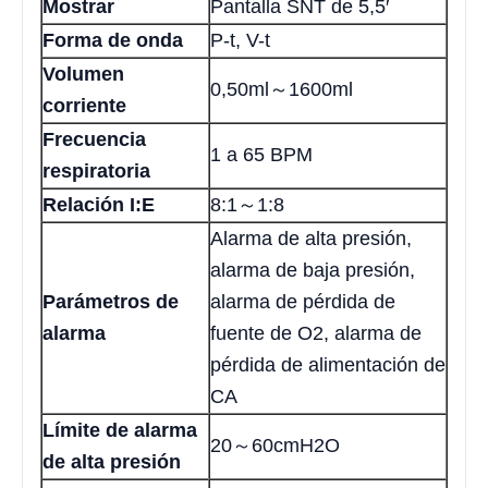
Mostrar
Pantalla SNT de 5,5′
Forma de onda
P-t, V-t
Volumen
0,50ml～1600ml
corriente
Frecuencia
1 a 65 BPM
respiratoria
Relación I:E
8:1～1:8
Alarma de alta presión,
alarma de baja presión,
Parámetros de
alarma de pérdida de
alarma
fuente de O2, alarma de
pérdida de alimentación de
CA
Límite de alarma
20～60cmH2O
de alta presión