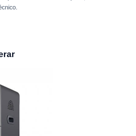
écnico.
erar