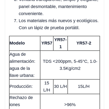
panel desmontable, mantenimiento
conveniente.
Los materiales más nuevos y ecológicos.
Con un lápiz de prueba portátil.
YR57-
Modelo
YR57
YR57-2
1
Agua de
alimentación:
TDS <200ppm, 5-45°C, 1.0-
agua de la
3.5Kg/cm2
llave urbana:
15
Producción:
30 L/H
15L/H
L/H
Rechazo de
iones
>96%