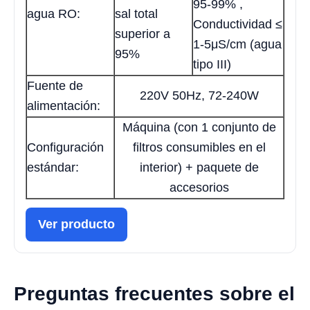
95-99% ,
agua RO:
sal total
Conductividad ≤
superior a
1-5μS/cm (agua
95%
tipo III)
Fuente de
220V 50Hz, 72-240W
alimentación:
Máquina (con 1 conjunto de
Configuración
filtros consumibles en el
estándar:
interior) + paquete de
accesorios
Ver producto
Preguntas frecuentes sobre el