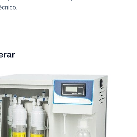
écnico.
erar