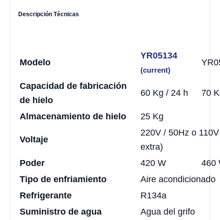
Descripción Técnicas
YR05134
Modelo
YR0
(current)
Capacidad de fabricación
60 Kg / 24 h
70 K
de hielo
Almacenamiento de hielo
25 Kg
220V / 50Hz o 110V
Voltaje
extra)
Poder
420 W
460
Tipo de enfriamiento
Aire acondicionado
Refrigerante
R134a
Suministro de agua
Agua del grifo