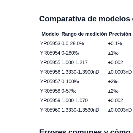
Comparativa de modelos 
Modelo
Rango de medición
Precisión
YR05953
0.0-28.0%
±0.1%
YR05954
0-280‰
±1‰
YR05955
1.000-1.217
±0.002
YR05956
1.3330-1.3900nD
±0.0003nD
YR05957
0-100‰
±2‰
YR05958
0-57‰
±2‰
YR05959
1.000-1.070
±0.002
YR05960
1.3330-1.3530nD
±0.0003nD
Errores comunes y cómo e