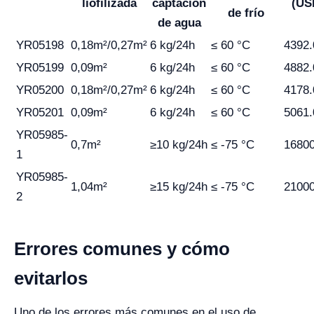
liofilizada
captación
(US
de frío
de agua
YR05198
0,18m²/0,27m²
6 kg/24h
≤ 60 °C
4392.
YR05199
0,09m²
6 kg/24h
≤ 60 °C
4882.
YR05200
0,18m²/0,27m²
6 kg/24h
≤ 60 °C
4178.
YR05201
0,09m²
6 kg/24h
≤ 60 °C
5061.
YR05985-
0,7m²
≥10 kg/24h
≤ -75 °C
16800
1
YR05985-
1,04m²
≥15 kg/24h
≤ -75 °C
21000
2
Errores comunes y cómo
evitarlos
Uno de los errores más comunes en el uso de